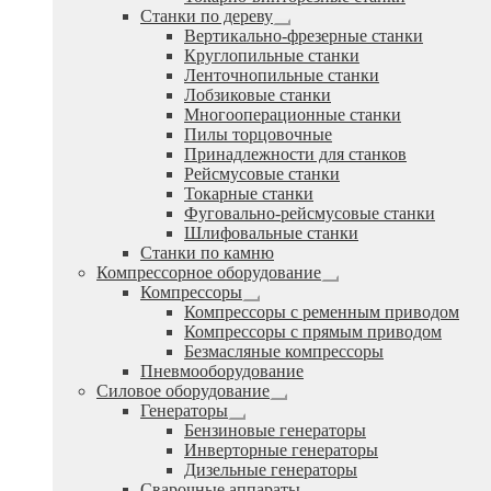
Станки по дереву
Развернутое
Вертикально-фрезерные станки
вложенное
Круглопильные станки
меню
Ленточнопильные станки
Лобзиковые станки
Многооперационные станки
Пилы торцовочные
Принадлежности для станков
Рейсмусовые станки
Токарные станки
Фуговально-рейсмусовые станки
Шлифовальные станки
Станки по камню
Компрессорное оборудование
Развернутое
Компрессоры
вложенное
Развернутое
Компрессоры с ременным приводом
меню
вложенное
Компрессоры с прямым приводом
меню
Безмасляные компрессоры
Пневмооборудование
Силовое оборудование
Развернутое
Генераторы
вложенное
Развернутое
Бензиновые генераторы
меню
вложенное
Инверторные генераторы
меню
Дизельные генераторы
Сварочные аппараты