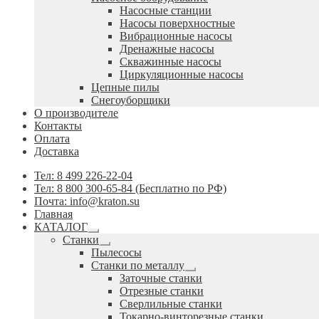
Насосные станции
Насосы поверхностные
Вибрационные насосы
Дренажные насосы
Скважинные насосы
Циркуляционные насосы
Цепные пилы
Снегоуборщики
О производителе
Контакты
Оплата
Доставка
Тел: 8 499 226-22-04
Тел: 8 800 300-65-84 (Бесплатно по РФ)
Почта: info@kraton.su
Главная
КАТАЛОГ
Развернутое
Станки
вложенное
Развернутое
Пылесосы
меню
вложенное
Станки по металлу
меню
Развернутое
Заточные станки
вложенное
Отрезные станки
меню
Сверлильные станки
Токарно-винторезные станки