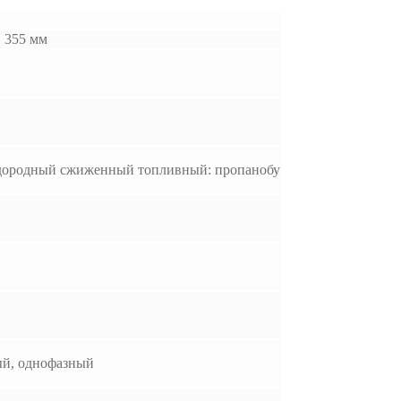
× 355 мм
одородный сжиженный топливный: пропанобу
й, однофазный