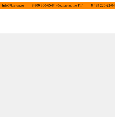
info@kraton.su
8 800 300-65-84
(бесплатно по РФ)
8 499 226-22-04