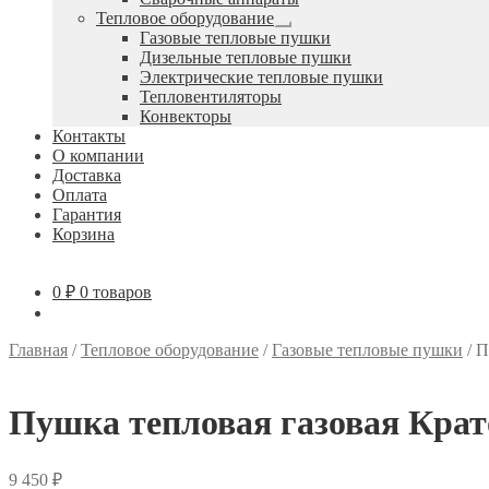
Тепловое оборудование
Развернутое
Газовые тепловые пушки
вложенное
Дизельные тепловые пушки
меню
Электрические тепловые пушки
Тепловентиляторы
Конвекторы
Контакты
О компании
Доставка
Оплата
Гарантия
Корзина
0
₽
0 товаров
Главная
/
Тепловое оборудование
/
Газовые тепловые пушки
/
П
Пушка тепловая газовая Кра
9 450
₽