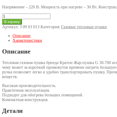
Напряжение – 220 В. Мощность при нагреве – 30 Вт. Конструкци
Количество
товара
В корзину
Пушка
Артикул:
3 09 03 013
Категория:
Газовые тепловые пушки
тепловая
газовая
Описание
Кратон
Характеристики
Жар-
пушка
Описание
G
30-
Тепловая газовая пушка бренда Кратон Жар-пушка G 30-700 ис
700
чему может за короткий промежуток времени нагреть большую к
ручка позволяет легко и удобно транспортировать пушку. Про
веществ.
Высокая производительность.
Практичная эксплуатация.
Подходит для обогрева больших помещений.
Компактная конструкция.
Детали