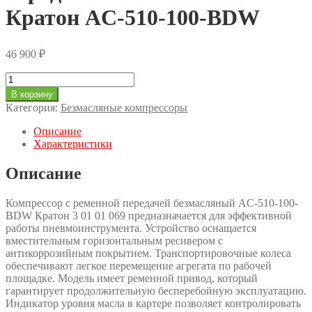
Кратон AC-510-100-BDW
46 900
₽
Количество
товара
В корзину
Компрессор
Категория:
Безмасляные компрессоры
с
ременной
Описание
передачей
Характеристики
безмасляный
Кратон
Описание
AC-
510-
Компрессор с ременной передачей безмасляный AC-510-100-
100-
BDW Кратон 3 01 01 069 предназначается для эффективной
BDW
работы пневмоинструмента. Устройство оснащается
вместительным горизонтальным ресивером с
антикоррозийным покрытием. Транспортировочные колеса
обеспечивают легкое перемещение агрегата по рабочей
площадке. Модель имеет ременной привод, который
гарантирует продолжительную бесперебойную эксплуатацию.
Индикатор уровня масла в картере позволяет контролировать