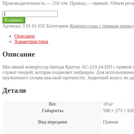
Производительность — 210 л/м. Привод — прямой. Объем реси
Количество
товара
В корзину
Компрессор
Артикул:
3 01 01 032
Категория:
Компрессоры с прямым приво
с
прямой
Описание
передачей
Характеристики
Кратон
AC-
Описание
210-
24-
Масляный компрессор бренда Кратон AC-210-24-DD с прямой пе
DD
служат опорой, которая подавляет вибрации. Для использован
пружинного сплава высокой прочности. Защитный кожух не да
Детали
Вес
18 кг
Габариты
590 × 275 × 62
Вид передачи
Прямая