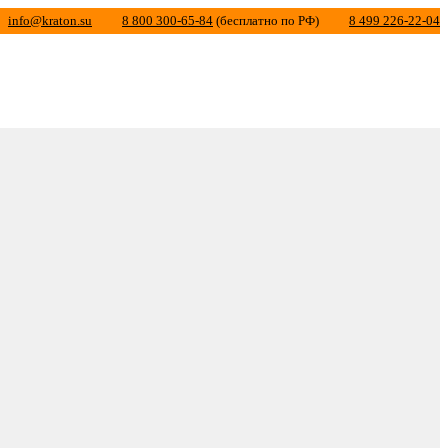
info@kraton.su
8 800 300-65-84
(бесплатно по РФ)
8 499 226-22-04