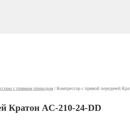
ссоры с прямым приводом
/
Компрессор с прямой передачей Кр
ей Кратон AC-210-24-DD