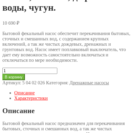
воды, чугун.
10 690
₽
Бытовой фекальный насос обеспечит перекачивания бытовых,
сточных и смешанных вод, с содержанием крупных
включений, а так же чистых дождевых, дренажных и
грунтовых вод. Насос имеет поплавковый выключатель, что
дает ему возможность самостоятельно включаться и
отключаться по мере необходимости.
Количество
товара
В корзину
Насос
Артикул:
5 04 02 026
Категория:
Дренажные насосы
фекальный
КРАТОН
Описание
NF800,
Характеристики
с
ножом,
Описание
д/
грязной
Бытовой фекальный насос предназначен для перекачивания
воды,
бытовых, сточных и смешанных вод, а так же чистых
чугун.