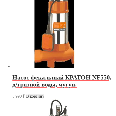
Насос фекальный КРАТОН NF550,
д/грязной воды, чугун.
8 990
₽
В корзину